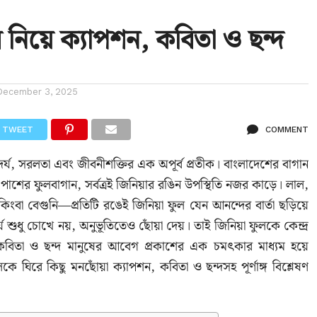
ল নিয়ে ক্যাপশন, কবিতা ও ছন্দ
December 3, 2025
TWEET
COMMENT
দর্য, সরলতা এবং জীবনীশক্তির এক অপূর্ব প্রতীক। বাংলাদেশের বাগান
 পাশের ফুলবাগান, সর্বত্রই জিনিয়ার রঙিন উপস্থিতি নজর কাড়ে। লাল,
িংবা বেগুনি—প্রতিটি রঙেই জিনিয়া ফুল যেন আনন্দের বার্তা ছড়িয়ে
য শুধু চোখে নয়, অনুভূতিতেও ছোঁয়া দেয়। তাই জিনিয়া ফুলকে কেন্দ্র
কবিতা ও ছন্দ মানুষের আবেগ প্রকাশের এক চমৎকার মাধ্যম হয়ে
কে ঘিরে কিছু মনছোঁয়া ক্যাপশন, কবিতা ও ছন্দসহ পূর্ণাঙ্গ বিশ্লেষণ