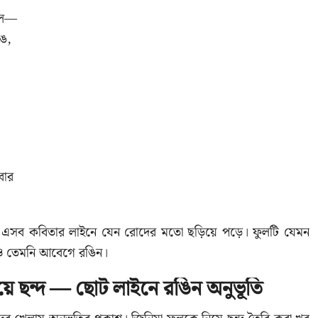
বলে—
রঙ,
বার
র্য এসব কবিতার লাইনে যেন রোদের মতো ছড়িয়ে পড়ে। ফুলটি যেমন
ও তেমনি আবেগে রঙিন।
িয়ে ছন্দ — ছোট লাইনে রঙিন অনুভূতি