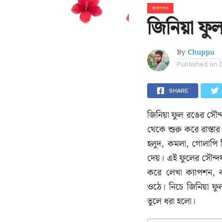
ক্যাপশন
জিনিয়া ফু
By
Chuppu
Published on
SHARE
জিনিয়া ফুল রঙের সৌন্
থেকে শুরু করে রাস্তার
হলুদ, কমলা, গোলাপি ক
দেয়। এই ফুলের সৌন্দর্
করে লেখা ক্যাপশন, 
ওঠে। নিচে জিনিয়া ফুল
তুলে ধরা হলো।