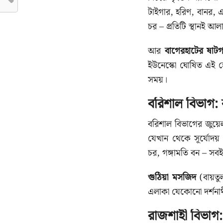
টাইগার, হরিণ, বানর, 
চর – প্রতিটি স্থানই আল
আর
বাগেরহাটের ষাটগ
ইউনেস্কো ঘোষিত এই হে
সময়।
বরিশাল বিভাগ: 
বরিশাল বিভাগের জুয়
যেখান থেকে সূর্যোদয় 
চর, গঙ্গামতি বন – সবই
গুঠিয়া মসজিদ
(বায়তু
এলাকা যেকোনো দর্শনার্
রাজশাহী বিভাগ: 