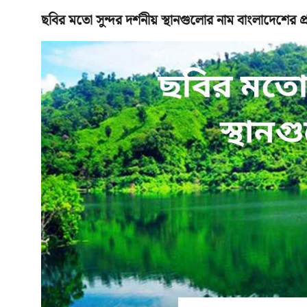
ছবির মতো সুন্দর দর্শনীয় স্থানগুলোর নাম বাংলাদেশের প
মূলপাতা