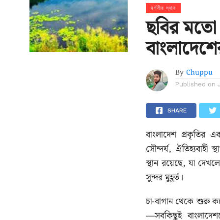
দর্শনীয় স্থান
ছবির মতো স
বাংলাদেশের
By
Chuppu
Published on
SHARE
বাংলাদেশ প্রকৃতির এ
সৌন্দর্য, ঐতিহ্যবাহী স
স্থান রয়েছে, যা দেখলে
সুন্দর মুহূর্ত।
চা-বাগান থেকে শুরু করে
—সবকিছুই বাংলাদেশ