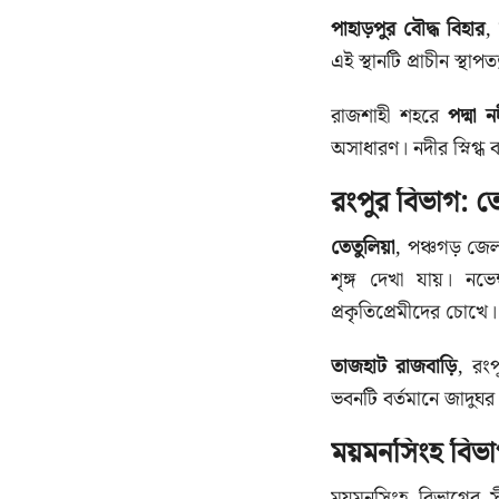
পাহাড়পুর বৌদ্ধ বিহার
,
এই স্থানটি প্রাচীন স্থ
রাজশাহী শহরে
পদ্মা 
অসাধারণ। নদীর স্নিগ্ধ ব
রংপুর বিভাগ: ত
তেতুলিয়া
, পঞ্চগড় জেল
শৃঙ্গ দেখা যায়। নভে
প্রকৃতিপ্রেমীদের চোখে।
তাজহাট রাজবাড়ি
, রংপ
ভবনটি বর্তমানে জাদুঘর 
ময়মনসিংহ বিভাগ
ময়মনসিংহ বিভাগের সী