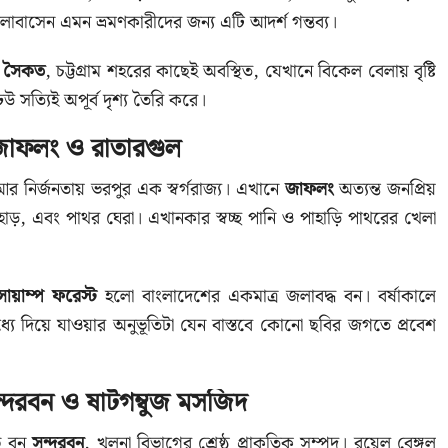
ালোবাসেন এমন ভ্রমণকারীদের জন্য এটি আদর্শ গন্তব্য।
্র সৈকত
, চট্টগ্রাম শহরের কাছেই অবস্থিত, যেখানে বিকেল বেলায় বৃষ্টি
েউ সত্যিই অপূর্ব দৃশ্য তৈরি করে।
জাফলং ও রাতারগুল
আর নির্জনতায় ভরপুর এক স্বর্গরাজ্য। এখানে
জাফলং
অত্যন্ত জনপ্রিয়
াহাড়, এবং পাথর ঘেরা। এখানকার স্বচ্ছ পানি ও পাহাড়ি পাথরের খেলা
োয়াম্প ফরেস্ট
হলো বাংলাদেশের একমাত্র জলাবদ্ধ বন। বর্ষাকালে
যে দিয়ে যাওয়ার অনুভূতিটা যেন বাস্তবে কোনো ছবির জগতে প্রবেশ
ুন্দরবন ও ষাটগম্বুজ মসজিদ
রোভ বন
সুন্দরবন
, খুলনা বিভাগের শ্রেষ্ঠ প্রাকৃতিক সম্পদ। রয়েল বেঙ্গল