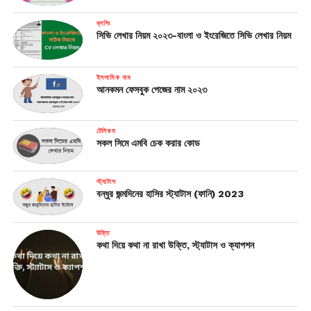
ব্লগিং
সিভি লেখার নিয়ম ২০২৩-বাংলা ও ইংরেজিতে সিভি লেখার নিয়ম
ইসলামিক নাম
আনকমন ফেসবুক পেজের নাম ২০২৩
টেলিকম
সকল সিমে এমবি চেক করার কোড
স্ট্যাটাস
বন্ধুর জন্মদিনের হাসির স্ট্যাটাস (ফানি) 2023
উক্তি
কথা দিয়ে কথা না রাখা উক্তি, স্ট্যাটাস ও ক্যাপশন