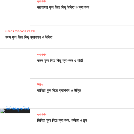
ক্যাপশন
নয়নতারা ফুল নিয়ে কিছু উক্তি ও ক্যাপশন
UNCATEGORIZED
কদম ফুল নিয়ে কিছু ক্যাপশন ও উক্তি
ক্যাপশন
কমল ফুল নিয়ে কিছু ক্যাপশন ও বার্তা
উক্তি
ডালিয়া ফুল নিয়ে ক্যাপশন ও উক্তি
ক্যাপশন
জিনিয়া ফুল নিয়ে ক্যাপশন, কবিতা ও ছন্দ