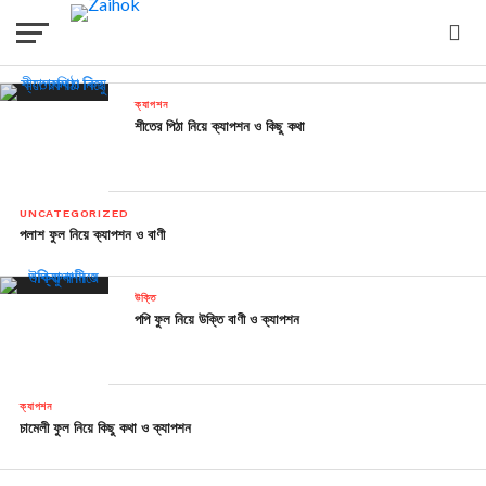
ক্যাপশন
শীতের পিঠা নিয়ে ক্যাপশন ও কিছু কথা
UNCATEGORIZED
পলাশ ফুল নিয়ে ক্যাপশন ও বাণী
উক্তি
পপি ফুল নিয়ে উক্তি বাণী ও ক্যাপশন
ক্যাপশন
চামেলী ফুল নিয়ে কিছু কথা ও ক্যাপশন