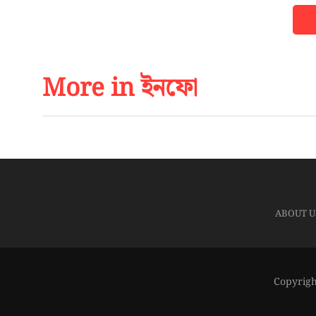
More in ইনফো
ABOUT U
Copyrigh