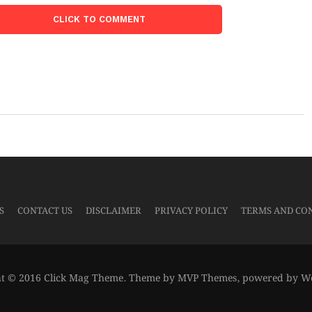
CLICK TO COMMENT
S
CONTACT US
DISCLAIMER
PRIVACY POLICY
TERMS AND CO
t © 2016 Click Mag Theme. Theme by MVP Themes, powered by W