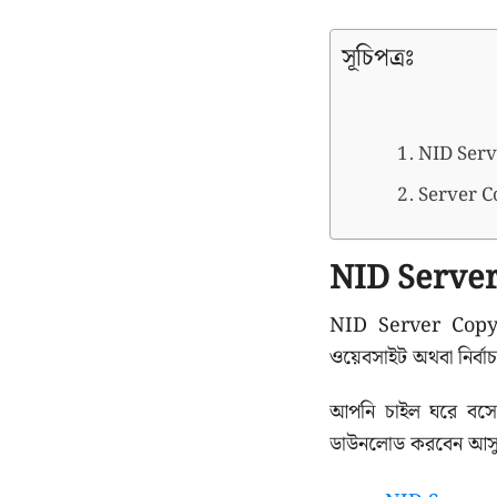
সূচিপত্রঃ
NID Serv
Server Cop
NID Server
NID Server Copy
ওয়েবসাইট অথবা নির্বা
আপনি চাইল ঘরে বসে
ডাউনলোড করবেন আসু