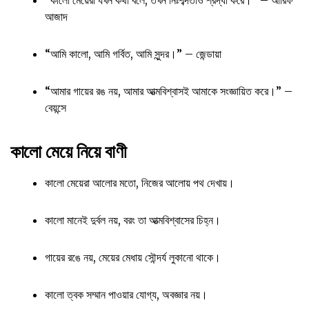
“কালো মেয়েরা যখন কথা বলে, তখন নিঃশব্দতাও শ্রদ্ধা করে।” – আরিফ
আজাদ
“আমি কালো, আমি গর্বিত, আমি সুন্দর।” – জেন্ডায়া
“আমার গায়ের রঙ নয়, আমার আত্মবিশ্বাসই আমাকে সংজ্ঞায়িত করে।” –
বেয়ন্সে
কালো মেয়ে নিয়ে বাণী
কালো মেয়েরা আলোর মতো, নিজের আলোয় পথ দেখায়।
কালো মানেই দুর্বল নয়, বরং তা আত্মবিশ্বাসের চিহ্ন।
গায়ের রঙে নয়, মেয়ের মেধায় সৌন্দর্য লুকানো থাকে।
কালো ত্বক সম্মান পাওয়ার যোগ্য, অবজ্ঞার নয়।