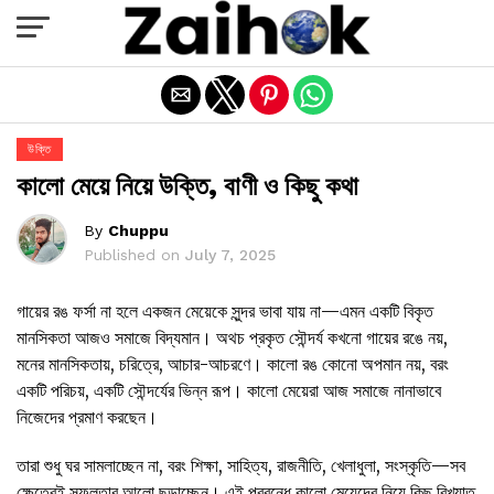
Exit mobile version
উক্তি
কালো মেয়ে নিয়ে উক্তি, বাণী ও কিছু কথা
By
Chuppu
Published on
July 7, 2025
গায়ের রঙ ফর্সা না হলে একজন মেয়েকে সুন্দর ভাবা যায় না—এমন একটি বিকৃত
মানসিকতা আজও সমাজে বিদ্যমান। অথচ প্রকৃত সৌন্দর্য কখনো গায়ের রঙে নয়,
মনের মানসিকতায়, চরিত্রে, আচার-আচরণে। কালো রঙ কোনো অপমান নয়, বরং
একটি পরিচয়, একটি সৌন্দর্যের ভিন্ন রূপ। কালো মেয়েরা আজ সমাজে নানাভাবে
নিজেদের প্রমাণ করছেন।
তারা শুধু ঘর সামলাচ্ছেন না, বরং শিক্ষা, সাহিত্য, রাজনীতি, খেলাধুলা, সংস্কৃতি—সব
ক্ষেত্রেই সফলতার আলো ছড়াচ্ছেন। এই প্রবন্ধে কালো মেয়েদের নিয়ে কিছু বিখ্যাত