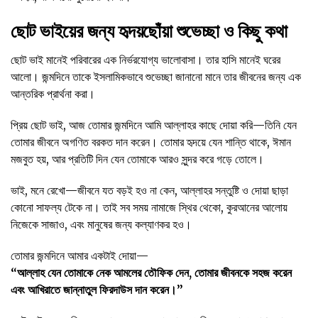
ছোট ভাইয়ের জন্য হৃদয়ছোঁয়া শুভেচ্ছা ও কিছু কথা
ছোট ভাই মানেই পরিবারের এক নির্ভরযোগ্য ভালোবাসা। তার হাসি মানেই ঘরের
আলো। জন্মদিনে তাকে ইসলামিকভাবে শুভেচ্ছা জানানো মানে তার জীবনের জন্য এক
আন্তরিক প্রার্থনা করা।
প্রিয় ছোট ভাই, আজ তোমার জন্মদিনে আমি আল্লাহর কাছে দোয়া করি—তিনি যেন
তোমার জীবনে অগণিত বরকত দান করেন। তোমার হৃদয়ে যেন শান্তি থাকে, ঈমান
মজবুত হয়, আর প্রতিটি দিন যেন তোমাকে আরও সুন্দর করে গড়ে তোলে।
ভাই, মনে রেখো—জীবনে যত বড়ই হও না কেন, আল্লাহর সন্তুষ্টি ও দোয়া ছাড়া
কোনো সাফল্য টেকে না। তাই সব সময় নামাজে স্থির থেকো, কুরআনের আলোয়
নিজেকে সাজাও, এবং মানুষের জন্য কল্যাণকর হও।
তোমার জন্মদিনে আমার একটাই দোয়া—
“আল্লাহ যেন তোমাকে নেক আমলের তৌফিক দেন, তোমার জীবনকে সহজ করেন
এবং আখিরাতে জান্নাতুল ফিরদাউস দান করেন।”