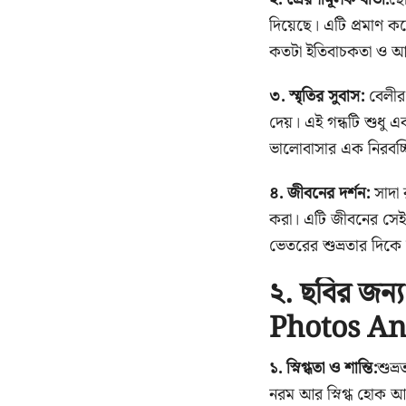
দিয়েছে। এটি প্রমাণ 
কতটা ইতিবাচকতা ও আন
​৩. স্মৃতির সুবাস:
বেলীর 
দেয়। এই গন্ধটি শুধু এক
ভালোবাসার এক নিরবচ্ছ
​৪. জীবনের দর্শন:
সাদা 
করা। এটি জীবনের সেই 
ভেতরের শুভ্রতার দিকে
২. ছবির জন্
Photos An
১. স্নিগ্ধতা ও শান্তি:
শুভ্
নরম আর স্নিগ্ধ হোক 