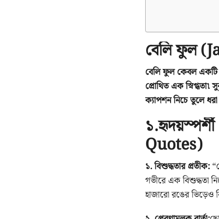
বেলি ফুল (Ja
বেলি ফুল কেবল একটি ফ
প্রোথিত এক স্নিগ্ধতা৷ স
ক্যাপশন নিচে তুলে ধর
১.হৃদয়স্পর্শ
Quotes)
১. বিশুদ্ধতার প্রতীক:
“ব
গভীরে এক বিশুদ্ধতা ন
হাজারো রঙের ভিড়েও নিজ
২. প্রেরণামূলক বার্তা:
ছো