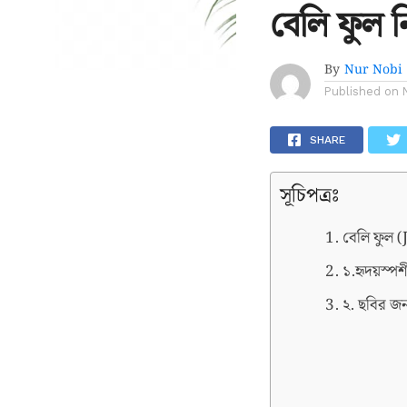
বেলি ফুল ন
By
Nur Nobi
Published on
SHARE
সূচিপত্রঃ
বেলি ফুল (
১.হৃদয়স্পর
২. ছবির জ