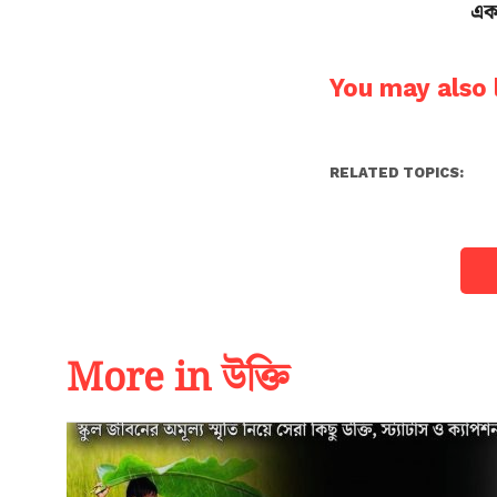
এক 
You may also l
RELATED TOPICS:
More in উক্তি