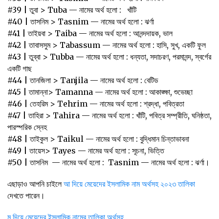
#39 | তুবা > Tuba — নামের অর্থ হলো : খাঁটি
#40 | তাসনিম > Tasnim — নামের অর্থ হলো : ঝর্ণা
#41 | তাইয়বা > Taiba — নামের অর্থ হলো : আনন্দদায়ক, ভাল
#42 | তাবাসসুম > Tabassum — নামের অর্থ হলো : হাসি, সুখ, একটি ফুল
#43 | তুব্বা > Tubba — নামের অর্থ হলো : ধন্যতা, সদাচরণ, পরমানন্দ, স্বর্গের
একটি গাছ
#44 | তানজিলা > Tanjila — নামের অর্থ হলো : বেটিড
#45 | তামান্না> Tamanna — নামের অর্থ হলো : আকাঙ্ক্ষা, শুভেচ্ছা
#46 | তেহরিম > Tehrim — নামের অর্থ হলো : শ্রদ্ধা, পবিত্রতা
#47 | তাহিরা > Tahira — নামের অর্থ হলো : খাঁটি, পবিত্র সম্প্রীতি, ঘনিষ্ঠতা,
পারস্পরিক স্নেহ
#48 | তাইকুল > Taikul — নামের অর্থ হলো : বুদ্ধিমান চিন্তাভাবনা
#49 | তায়েস> Tayes — নামের অর্থ হলো : সূচনা, ভিত্তি
#50 | তাসনিম‌ ‌— নামের অর্থ হলো :‌ ‌ Tasnim — নামের অর্থ হলো : ঝর্ণা।‌
এছাড়াও আপনি চাইলে
আ দিয়ে মেয়েদের ইসলামিক নাম অর্থসহ
২০২৩
তালিকা
দেখতে পারেন।
ম দিয়ে মেয়েদের ইসলামিক নামের তালিকা অর্থসহ